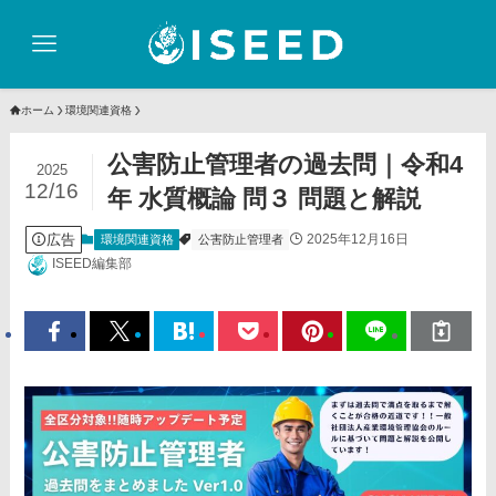
ホーム
環境関連資格
公害防止管理者の過去問｜令和4
2025
12/16
年 水質概論 問３ 問題と解説
広告
2025年12月16日
環境関連資格
公害防止管理者
ISEED編集部