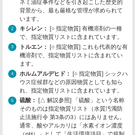
ネミ油症事件などを引き起こした歴史的
背景から、最も厳格な管理が求められて
います。
キシレン：
[○ 指定物質] 有機溶剤の一種
で、指定物質リストに含まれています。
トルエン：
[○ 指定物質] これも代表的な有
機溶剤で、指定物質リストに含まれてい
ます。
ホルムアルデヒド：
[○ 指定物質] シックハ
ウス症候群などの原因物質としても知ら
れ、指定物質リストに含まれています。
硫酸：
[△ 解説参照] 「硫酸」という名称
そのものは指定物質リスト（水質汚濁防
止法施行令 第3条の3）にはありません。
通常、酸やアルカリは「水素イオン濃度
（pH）」として「生活環境項目」で規制