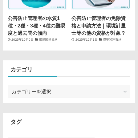
公害防止管理者の水質1
公害防止管理者の免除資
種・2種・3種・4種の難易
格と申請方法｜環境計量
度と過去問の傾向
士等の他の資格が対象？
2025年10月9日
環境関連資格
2025年12月1日
環境関連資格
カテゴリ
カ
テ
ゴ
リ
タグ