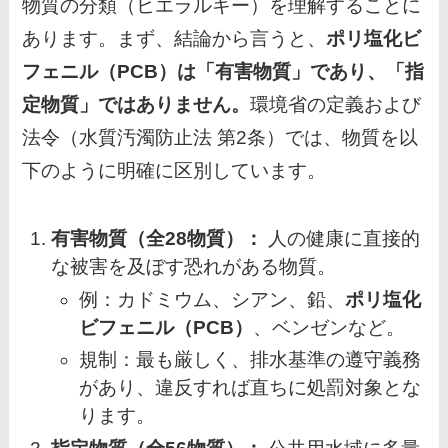
物質の分類（ヒエラルキー）を理解することに
あります。まず、結論から言うと、
ポリ塩化ビ
フェニル（PCB）は「有害物質」であり、「指
定物質」ではありません。
環境省の定義および
法令（水質汚濁防止法 第2条）では、物質を以
下のように明確に区別しています。
有害物質（全28物質）：
人の健康に直接的
な被害を及ぼす恐れがある物質。
例：カドミウム、シアン、鉛、
ポリ塩化
ビフェニル（PCB）
、ベンゼンなど。
規制：最も厳しく、排水基準の遵守義務
があり、違反すれば直ちに処罰対象とな
ります。