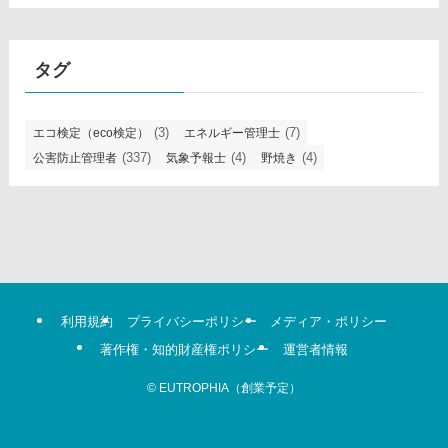
ゴ
リ
タグ
(3)
(7)
エコ検定（eco検定）
エネルギー管理士
(337)
(4)
(4)
公害防止管理者
気象予報士
野焼き
利用規約
プライバシーポリシー
メディア・ポリシー
著作権・知的財産権ポリシー
運営者情報
©
EUTROPHIA（創業予定）