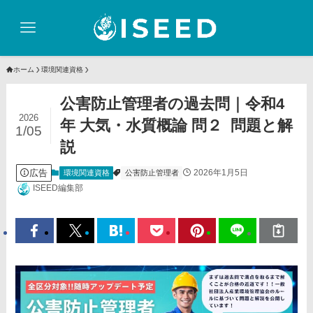
ホーム
環境関連資格
公害防止管理者の過去問｜令和4
2026
年 大気・水質概論 問２ 問題と解
1/05
説
広告
2026年1月5日
環境関連資格
公害防止管理者
ISEED編集部