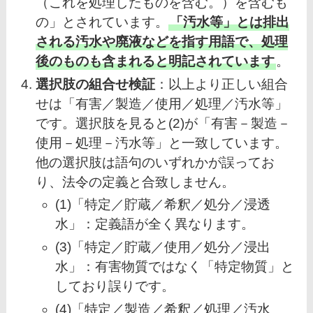
（これを処理したものを含む。）を含むも
の」とされています。
「汚水等」とは排出
される汚水や廃液などを指す用語で、処理
後のものも含まれると明記されています
。
選択肢の組合せ検証
：以上より正しい組合
せは「有害／製造／使用／処理／汚水等」
です。選択肢を見ると(2)が「有害－製造－
使用－処理－汚水等」と一致しています。
他の選択肢は語句のいずれかが誤ってお
り、法令の定義と合致しません。
(1)「特定／貯蔵／希釈／処分／浸透
水」：定義語が全く異なります。
(3)「特定／貯蔵／使用／処分／浸出
水」：有害物質ではなく「特定物質」と
しており誤りです。
(4)「特定／製造／希釈／処理／汚水