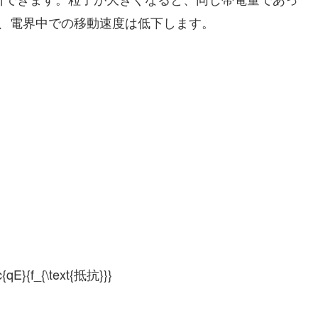
、電界中での移動速度は低下します。
ac{qE}{f_{\text{抵抗}}}