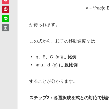
v = \frac{q 
が得られます。
この式から、粒子の移動速度
v
は
q
、
E
、
C_{m}
に
比例
\mu
、
d_{p}
​ に
反比例
することが分かります。
ステップ2：各選択肢を式との対応で検