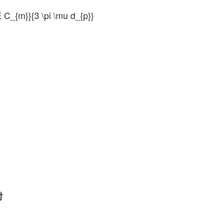
E C_{m}}{3 \pi \mu d_{p}}
討