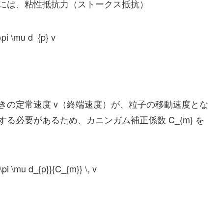
には、粘性抵抗力（ストークス抵抗）
\pi \mu d_{p} v
きの定常速度
v
（終端速度）が、粒子の移動速度とな
する必要があるため、カニンガム補正係数
C_{m}
を
\pi \mu d_{p}}{C_{m}} \, v