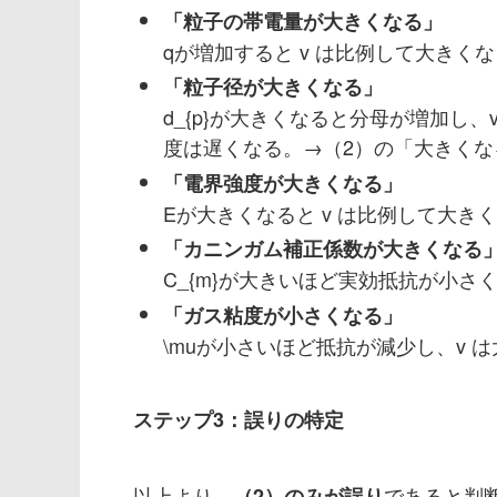
「粒子の帯電量が大きくなる」
q
が増加すると
v
は比例して大きくな
「粒子径が大きくなる」
d_{p}
が大きくなると分母が増加し、
度は遅くなる。→（2）の「大きくな
「電界強度が大きくなる」
E
が大きくなると
v
は比例して大きく
「カニンガム補正係数が大きくなる
C_{m}
が大きいほど実効抵抗が小さ
「ガス粘度が小さくなる」
\mu
が小さいほど抵抗が減少し、
v
は
ステップ3：誤りの特定
以上より、
であると判
（2）のみが誤り