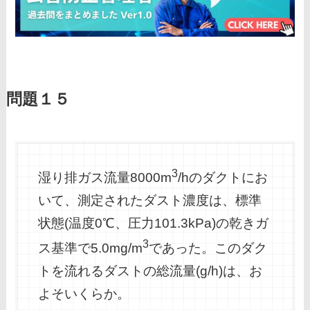
問題１５
3
湿り排ガス流量8000m
/hのダクトにお
いて、測定されたダスト濃度は、標準
状態(温度0℃、圧力101.3kPa)の乾きガ
3
ス基準で5.0mg/m
であった。このダク
トを流れるダストの総流量(g/h)は、お
よそいくらか。