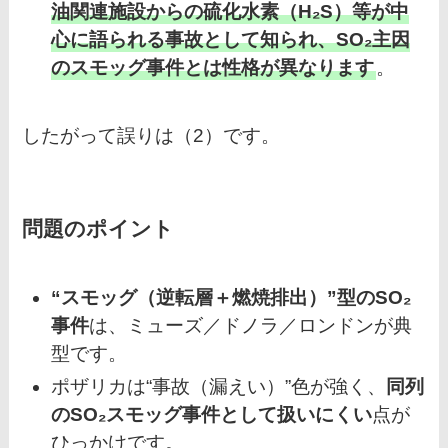
油関連施設からの硫化水素（H₂S）等が中
心に語られる事故として知られ、SO₂主因
のスモッグ事件とは性格が異なります
。
したがって誤りは（2）です。
問題のポイント
“スモッグ（逆転層＋燃焼排出）”型のSO₂
事件
は、ミューズ／ドノラ／ロンドンが典
型です。
ポザリカは“事故（漏えい）”色が強く、
同列
のSO₂スモッグ事件として扱いにくい
点が
ひっかけです。