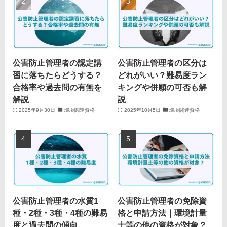
公害防止管理者の認定講
公害防止管理者の区分は
習に落ちたらどうする？
どれがいい？難易度ラン
合格率や過去問の有無を
キングや併願の可否も解
解説
説
2025年9月30日
環境関連資格
2025年10月5日
環境関連資格
公害防止管理者の水質1
公害防止管理者の免除資
種・2種・3種・4種の難易
格と申請方法｜環境計量
度と過去問の傾向
士等の他の資格が対象？