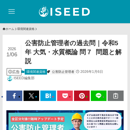
ホーム
環境関連資格
公害防止管理者の過去問｜令和5
2026
年 大気・水質概論 問７ 問題と解
1/06
説
広告
2026年1月6日
環境関連資格
公害防止管理者
ISEED編集部