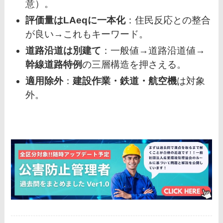
意）。
評価量はLAeqに一本化
：住民反応との整合
が良い→これもキーワード。
道路沿道は別建て
：一般値→道路沿道値→
幹線道路特例
の三層構造を押さえる。
適用除外
：
建設作業・鉄道・航空機
は対象
外。