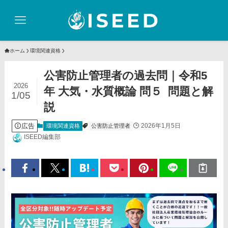
ホーム
環境関連資格
公害防止管理者の過去問｜令和5
2026
年 大気・水質概論 問５ 問題と解
1/05
説
広告
2026年1月5日
環境関連資格
公害防止管理者
ISEED編集部