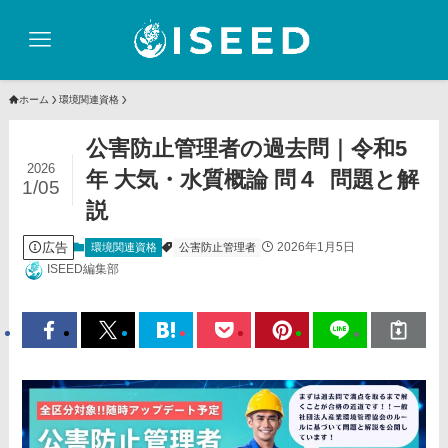
ホーム
環境関連資格
公害防止管理者の過去問｜令和5
2026
年 大気・水質概論 問４ 問題と解
1/05
説
広告
2026年1月5日
環境関連資格
公害防止管理者
ISEED編集部