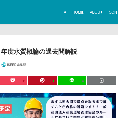
HOME
ABOUT
CON
７年度水質概論の過去問解説
日
ISEED編集部