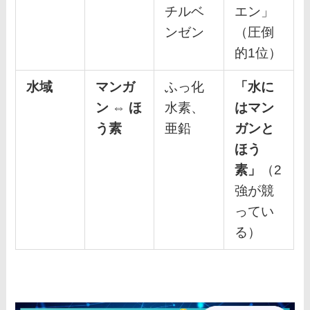
チルベ
エン」
ンゼン
（圧倒
的1位）
水域
マンガ
ふっ化
「水に
ン
⇔
ほ
水素、
はマン
う素
亜鉛
ガンと
ほう
素」
（2
強が競
ってい
る）