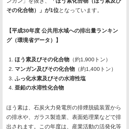
ンガン」を抜き、
「ほう素化合物（ほう素及び
その化合物）」が1位
となっています。
【平成30年度 公共用水域への排出量ランキン
グ（環境省データ）】
ほう素及びその化合物
（約1,900トン）
マンガン及びその化合物
（約1,400トン）
ふっ化水素及びその水溶性塩
亜鉛の水溶性化合物
ほう素は、石炭火力発電所の排煙脱硫装置から
の排水や、ガラス製造業、表面処理業などで排
出されます。この年度は、産業活動の活発化等