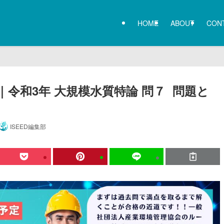
HOME
ABOUT
CON
令和3年 大規模水質特論 問７ 問題と
ISEED編集部