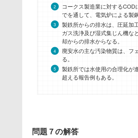
コークス製造業に対するCOD
でを通して、電気炉による製
製鉄所からの排水は、圧延加
ガス洗浄及び湿式集じん機な
却からの排水からなる。
廃安水の主な汚染物質は、フ
る。
製鉄所では水使用の合理化が進
超える報告例もある。
問題７の解答