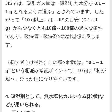
JISでは、吸引ガス量は「吸湿した水分が
0.1～
1 g
となるように選ぶ」とされています。した
がって「10 g以上」は、JISの目安（0.1～1
g）から
少なくとも10倍～100倍
の過大な条件
であり、吸湿管・吸湿剤の設計思想に反しま
す。
（初学者向け補足）この種の問題は、
“0.1～1
g”という桁感
が暗記ポイントで、10 gは「桁が
違う」ひっかけになりやすいです。
4. 吸湿剤として、無水塩化カルシウム(粒状)な
どが用いられる。