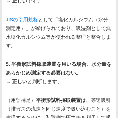
→
正しい
です。
JISの引用規格
として「塩化カルシウム（水分
測定用）」が挙げられており、吸湿剤として無
水塩化カルシウム等が使われる整理と整合しま
す。
5. 平衡形試料採取装置を用いる場合、水分量を
あらかじめ測定する必要はない。
→
正しい
と判断します。
（用語補足）
平衡形試料採取装置
は、等速吸引
（排ガスの流速と同じ速度で吸い込むこと）を
実現するために、装置側で圧力等を利用して吸