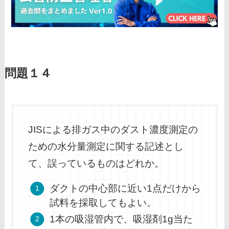
問題１４
JISによる排ガス中のダスト濃度測定の
ための水分量測定に関する記述とし
て、誤っているものはどれか。
ダクトの中心部に近い1点だけから
試料を採取してもよい。
1本の吸湿管内で、吸湿剤1g当た