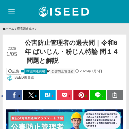
ホーム
環境関連資格
公害防止管理者の過去問｜令和6
2026
年 ばいじん・粉じん特論 問１４
1/05
問題と解説
広告
2026年1月5日
環境関連資格
公害防止管理者
ISEED編集部