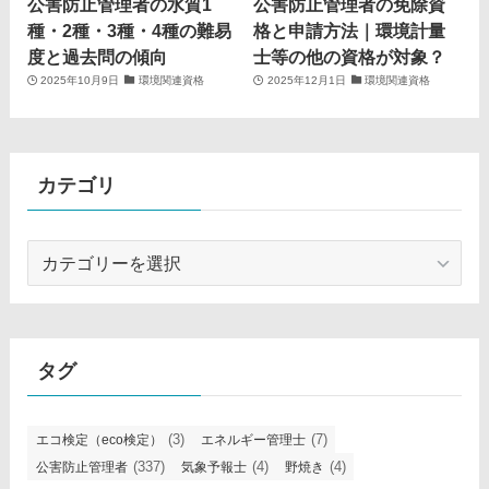
公害防止管理者の水質1
公害防止管理者の免除資
種・2種・3種・4種の難易
格と申請方法｜環境計量
度と過去問の傾向
士等の他の資格が対象？
2025年10月9日
環境関連資格
2025年12月1日
環境関連資格
カテゴリ
カ
テ
ゴ
リ
タグ
(3)
(7)
エコ検定（eco検定）
エネルギー管理士
(337)
(4)
(4)
公害防止管理者
気象予報士
野焼き