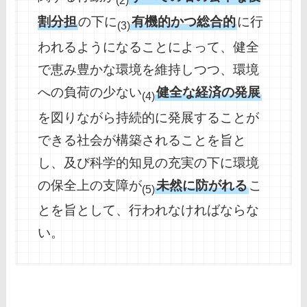
(2)
割分担
の下に
有機的かつ総合的
に行
(3)
われるようになることによって、健全
で恵み豊かな環境を維持しつつ、環境
への負荷の少ない
健全な経済の発展
(4)
を図りながら持続的に発展することが
できる社会が構築されることを旨と
し、及び科学的知見の充実の下に環境
の保全上の支障が
未然に防がれる
こ
(5)
とを旨として、行われなければならな
い。