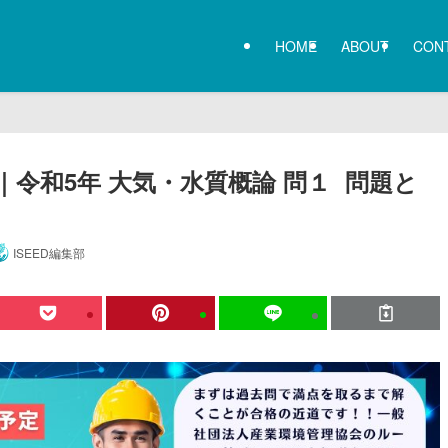
HOME
ABOUT
CON
令和5年 大気・水質概論 問１ 問題と
ISEED編集部