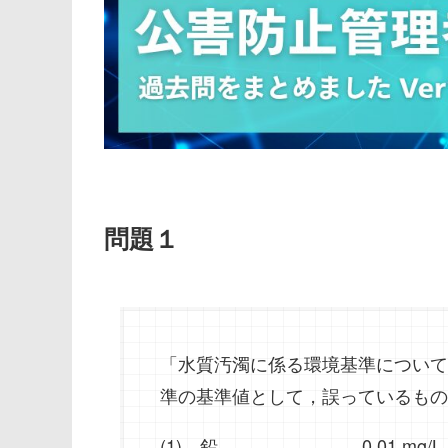
問題１
「水質汚濁に係る環境基準について
準の基準値として，誤っているもの
(1) 鉛 0.01 mg/L 