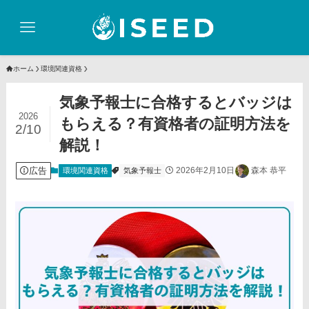
ホーム
環境関連資格
気象予報士に合格するとバッジは
2026
もらえる？有資格者の証明方法を
2/10
解説！
広告
2026年2月10日
森本 恭平
環境関連資格
気象予報士